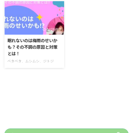
2026/8/7
眠れないのは梅雨のせいか
も？その不調の原因と対策
とは！
ベタベタ、ムシムシ、ジトジ
ト、、、 梅の実にとっては恵み
の雨、夏の水不足解消のためにも
大事な雨ですが… 「寝ているのに
疲れがとれない」「夜中に目が覚
めてしまう、眠りが浅いのかも」
「体がだるくて重い、寝てもむく
みがとれない」 梅雨ダル、梅雨
バテ…梅雨の時期は、心身ともに
不安定になりやすいのです。そし
て 1年間で1番 睡眠の悩みを感じ
る方が多い季節なのです。 梅雨
の時期こそ、心は晴れやかに 心