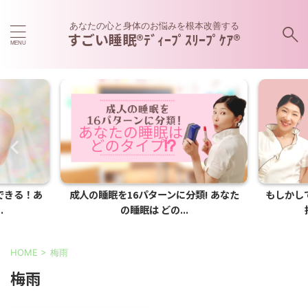
あなたの心と身体のお悩みを根本改善する
すごい睡眠®ﾃﾞｨｰﾌﾟｽﾘｰﾌﾟｹｱ®︎
できる！あ
成人の睡眠を16パターンに分類! あなた
もしかし
.
の睡眠は どの...
HOME
>
梅雨
梅雨